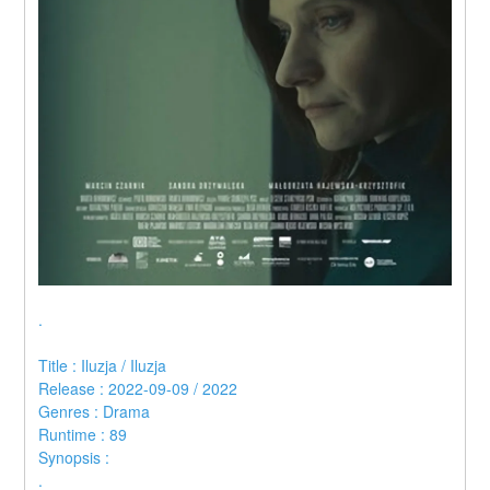
.
Title : Iluzja / Iluzja 
Release : 2022-09-09 / 2022 
Genres : Drama 
Runtime : 89 
Synopsis :  
.