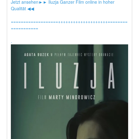
Jetzt ansehen►►
 Iluzja Ganzer Film online in hoher 
Qualität ◀◀
===================++++++++++++++++++++========
===========
.